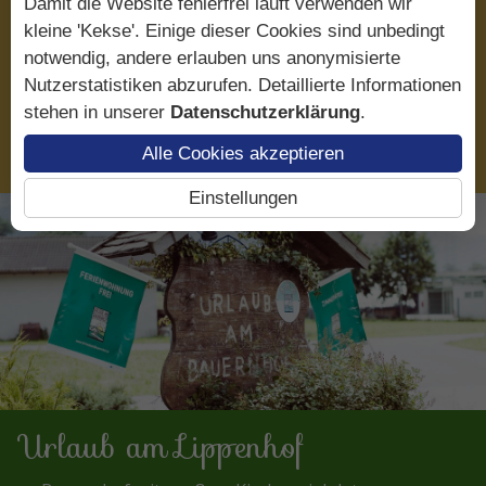
Damit die Website fehlerfrei läuft verwenden wir
Region Fügen-Kaltenbach und seine
Erleben Sie 120 k
kleine 'Kekse'. Einige dieser Cookies sind unbedingt
ntlang idyllischer Wanderwege.
Ferienregion im Zi
notwendig, andere erlauben uns anonymisierte
Nutzerstatistiken abzurufen. Detaillierte Informationen
Weiterlesen
stehen in unserer
Datenschutzerklärung
.
Alle Cookies akzeptieren
Einstellungen
Urlaub am Lippenhof