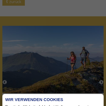
zurück
laub
Skiurlaub
WIR VERWENDEN COOKIES